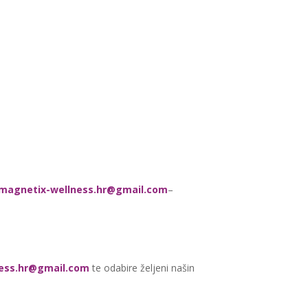
magnetix-wellness.hr@gmail.com
–
ess.hr@gmail.com
te odabire željeni našin