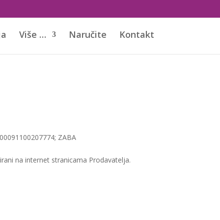
ja
Više …
Naručite
Kontakt
00091100207774;
ZABA
irani na internet stranicama Prodavatelja.