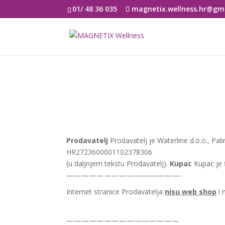
01/ 48 36 035
magnetix.wellness.hr@gm
Prodavatelj
Prodavatelj je Waterline d.o.o., P
HR2723600001102378306
(u daljnjem tekstu Prodavatelj).
Kupac
Kupac je f
———————————————-
Internet stranice Prodavatelja
nisu web shop
i 
———————————————