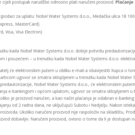
cijeli postupak narudžbe odnosno plati naručeni proizvod.
Plaćanje
(podaci za uplatu: Nobel Water Systems d.o.o., Medačka ulica 18 
Express, MasterCard)
, Visa, Visa Electron)
nutku kada Nobel Water Systems d.o.o. dobije potvrdu predautorizacij
m i pouzećem – u trenutku kada Nobel Water Systems d.o.o. elektro
atelj će elektronskim putem u obliku e-mail-a obavijestiti Kupca o t
karticom ugovor se smatra sklopljenim u trenutku kada Nobel Water S
redautorizacije, Nobel Water Systems d.o.o., će elektronskim putem u
aćanja e-bankingom i općom uplatom, ugovor se smatra sklopljenim u 
oliko je proizvod naručen, a kao način plaćanja je odabran e-banking 
trajanju od 2 radna dana, ne uključujući Subotu i Nedjelju. Nakon iste
oizvoda. Ukoliko naručeni proizvod nije raspoloživ na skladištu, Prod
oizvod dobavljiv. Naručeni proizvod, ovisno o tome da li je dostupan n