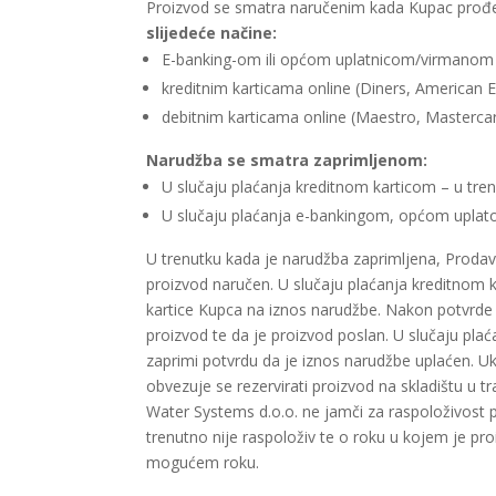
Proizvod se smatra naručenim kada Kupac prođe 
slijedeće načine:
E-banking-om ili općom uplatnicom/virmanom 
kreditnim karticama online (Diners, American 
debitnim karticama online (Maestro, Mastercard
Narudžba se smatra zaprimljenom:
U slučaju plaćanja kreditnom karticom – u tre
U slučaju plaćanja e-bankingom, općom uplato
U trenutku kada je narudžba zaprimljena, Prodav
proizvod naručen. U slučaju plaćanja kreditnom 
kartice Kupca na iznos narudžbe. Nakon potvrde p
proizvod te da je proizvod poslan. U slučaju pl
zaprimi potvrdu da je iznos narudžbe uplaćen. Uk
obvezuje se rezervirati proizvod na skladištu u 
Water Systems d.o.o. ne jamči za raspoloživost pr
trenutno nije raspoloživ te o roku u kojem je pr
mogućem roku.