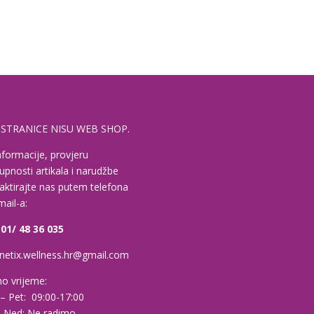
 STRANICE NISU WEB SHOP.
nformacije, provjeru
upnosti artikala i narudžbe
aktirajte nas putem telefona
-mail-a:
 01/ 48 36 035
etix.wellness.hr@gmail.com
o vrijeme:
– Pet: 09:00-17:00
i Ned: Ne radimo