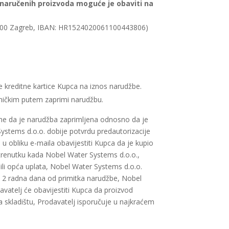
 naručenih proizvoda moguće je obaviti na
10000 Zagreb, IBAN: HR1524020061100443806)
e kreditne kartice Kupca na iznos narudžbe.
ničkim putem zaprimi narudžbu.
ome da je narudžba zaprimljena odnosno da je
ystems d.o.o. dobije potvrdu predautorizacije
 obliku e-maila obavijestiti Kupca da je kupio
trenutku kada Nobel Water Systems d.o.o.,
ili opća uplata, Nobel Water Systems d.o.o.
ka 2 radna dana od primitka narudžbe, Nobel
avatelj će obavijestiti Kupca da proizvod
a skladištu, Prodavatelj isporučuje u najkraćem