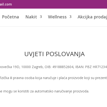
ail.com
Početna
Nakit
Wellness
Akcijka proda
UVJETI POSLOVANJA
alinovečka 19D, 10000 Zagreb, OIB: 49188852604, IBAN:
PBZ HR71234
izička ili pravna osoba koja naručuje i plaća proizvode koji su prezent
ne mogu se koristiti za automatsko naručivanje proizvoda.