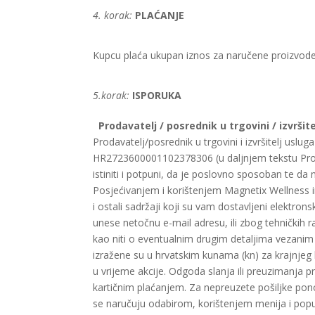
4. korak:
PLAĆANJE
Kupcu plaća ukupan iznos za naručene proizvod
5.korak:
ISPORUKA
Prodavatelj / posrednik u trgovini / izvršit
Prodavatelj/posrednik u trgovini i izvršitelj usl
HR2723600001102378306
(u daljnjem tekstu Pro
istiniti i potpuni, da je poslovno sposoban te d
Posjećivanjem i korištenjem Magnetix Wellness i
i ostali sadržaji koji su vam dostavljeni elektron
unese netočnu e-mail adresu, ili zbog tehničkih r
kao niti o eventualnim drugim detaljima vezanim 
izražene su u hrvatskim kunama (kn) za krajnjeg
u vrijeme akcije. Odgoda slanja ili preuzimanja pr
kartičnim plaćanjem. Za nepreuzete pošiljke po
se naručuju odabirom, korištenjem menija i popunj