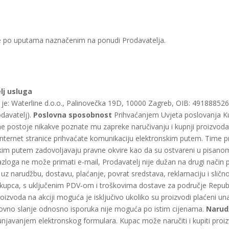
e po uputama naznačenim na ponudi Prodavatelja.
elj usluga
uga je: Waterline d.o.o., Palinovečka 19D, 10000 Zagreb, OIB: 4918885
davatelj).
Poslovna sposobnost
Prihvaćanjem Uvjeta poslovanja Kup
a ne postoje nikakve poznate mu zapreke naručivanju i kupnji proizvod
nternet stranice prihvaćate komunikaciju elektronskim putem. Time pri
skim putem zadovoljavaju pravne okvire kao da su ostvareni u pisanom ob
azloga ne može primati e-mail, Prodavatelj nije dužan na drugi način p
uz narudžbu, dostavu, plaćanje, povrat sredstava, reklamaciju i sličn
 kupca, s uključenim PDV-om i troškovima dostave za područje Republi
oizvoda na akciji moguća je isključivo ukoliko su proizvodi plaćeni una
novno slanje odnosno isporuka nije moguća po istim cijenama.
Narud
avanjem elektronskog formulara. Kupac može naručiti i kupiti proizvod 