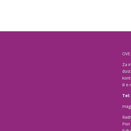
OVE
Za i
dost
kont
ili e
Tel:
magn
Radn
Pon 
Sub 