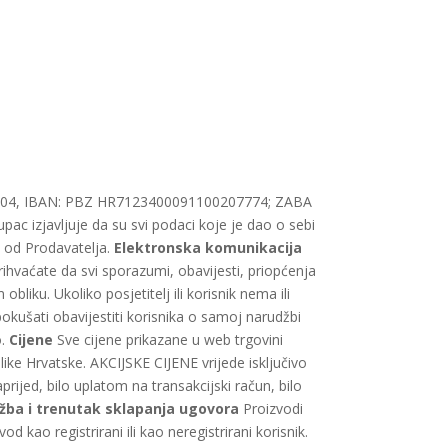
2604, IBAN:
PBZ HR7123400091100207774;
ZABA
ac izjavljuje da su svi podaci koje je dao o sebi
a od Prodavatelja.
Elektronska komunikacija
hvaćate da svi sporazumi, obavijesti, priopćenja
liku. Ukoliko posjetitelj ili korisnik nema ili
okušati obavijestiti korisnika o samoj narudžbi
o.
Cijene
Sve cijene prikazane u web trgovini
ke Hrvatske. AKCIJSKE CIJENE vrijede isključivo
prijed, bilo uplatom na transakcijski račun, bilo
žba i trenutak sklapanja ugovora
Proizvodi
kao registrirani ili kao neregistrirani korisnik.