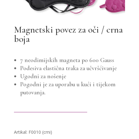
Magnetski povez za oči / crna
boja
7 neodimijskih magneta po 600 Gauss
Podesiva elastična traka za učvršćivanje
Ugodni za nošenje
Pogodni je za uporabu u kući i tijekom
putovanja.
Artikal: F0010 (crni)