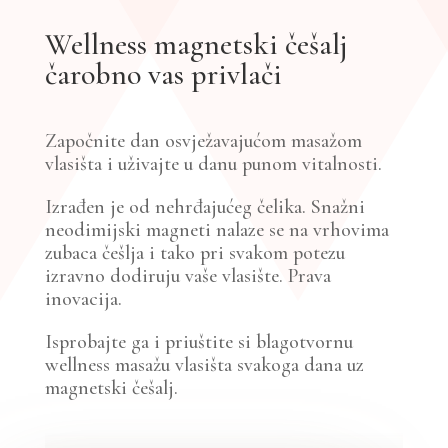
Wellness magnetski češalj
čarobno vas privlači
Započnite dan osvježavajućom masažom
vlasišta i uživajte u danu punom vitalnosti.
Izrađen je od nehrđajućeg čelika. Snažni
neodimijski magneti nalaze se na vrhovima
zubaca češlja i tako pri svakom potezu
izravno dodiruju vaše vlasište. Prava
inovacija.
Isprobajte ga i priuštite si blagotvornu
wellness masažu vlasišta svakoga dana uz
magnetski češalj.