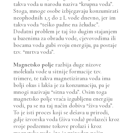
takva voda u narodu naziva “krupna voda”.
Stoga, mnoge osobe izbjegavaju konzumirati
neophodnih 1,5 do 2 L vode dnevno, jer im
takva voda “teško padne na želudac”.
Dodatni problem je taj što dugim stajanjem
u bazenima za obradu vode, cjevovodima ili
bocama voda gubi svoju energiju, pa postaje
tzv. “mrtva voda”.
Magnetsko polje
razbija duge nizove
molekula vode u sitnije formacije tzv.
trimere, te takva magnetizirana voda ima
bolji okus i lakša je za konzumaciju, pa je
mnogi nazivaju “sitna voda”. Osim toga
magnetsko polje vraća izgubljenu energiju
vodi, pa se na taj način dobiva “živa voda”.
To je isti proces koji se dešava u prirodi,
gdje izvorska voda (živa voda) prolazeći kroz
svoje podzemne tokove prolazi i kroz